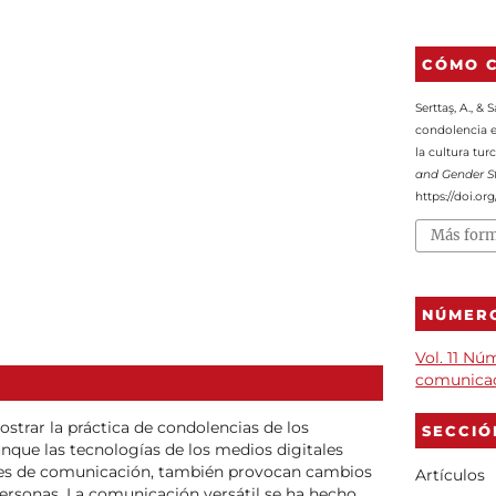
CÓMO C
Serttaş, A., & 
condolencia en
la cultura tur
and Gender St
https://doi.or
Más form
NÚMER
Vol. 11 Nú
comunicac
ostrar la práctica de condolencias de los
SECCIÓ
unque las tecnologías de los medios digitales
edes de comunicación, también provocan cambios
Artículos
 personas. La comunicación versátil se ha hecho