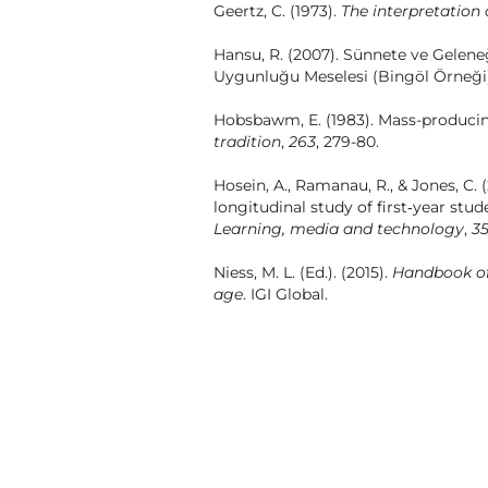
Geertz, C. (1973).
The interpretation 
Hansu, R. (2007). Sünnete ve Gelen
Uygunluğu Meselesi (Bingöl Örneği
Hobsbawm, E. (1983). Mass-producing
tradition
,
263
, 279-80.
Hosein, A., Ramanau, R., & Jones, C. 
longitudinal study of first‐year stu
Learning, media and technology
,
3
Niess, M. L. (Ed.). (2015).
Handbook of 
age
. IGI Global.
Jones, C., & Shao, B. (2011). The net 
higher education.
BIOGRAFÍA DEL AUTOR/A
Keskin, Y.Z. (2006). Şanlıurfa Halk 
sayı:16,
7-42.
AYBIKE SERTTAŞ,
UNIVERSID
Assoc. Prof . Aybike Serttaş
Kraut, R., Patterson, M., Lundmark, V.