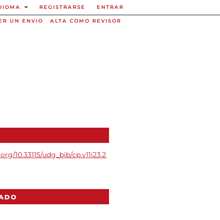
DIOMA
REGISTRARSE
ENTRAR
ER UN ENVIO
ALTA COMO REVISOR
.org/10.33115/udg_bib/cp.v11i23.2
CADO