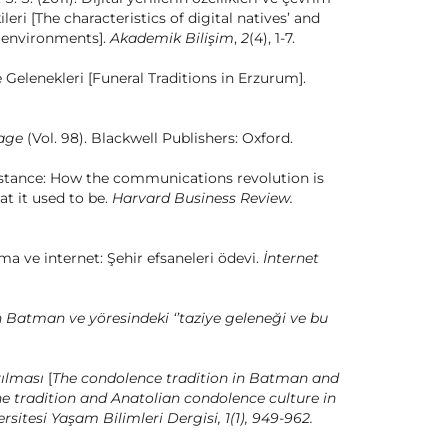
leri [The characteristics of digital natives’ and
e environments].
Akademik Bilişim
,
2
(4), 1-7.
 Gelenekleri [Funeral Traditions in Erzurum].
 age
(Vol. 98). Blackwell Publishers: Oxford.
 distance: How the communications revolution is
at it used to be.
Harvard Business Review.
ama ve internet: Şehir efsaneleri ödevi.
İnternet
an Batman ve yöresindeki ‘’taziye geleneği ve bu
ırılması
[
The condolence tradition in Batman and
he tradition and Anatolian condolence culture in
itesi Yaşam Bilimleri Dergisi, 1(1), 949-962.