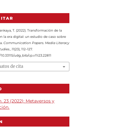
ITAR
Sarıkaya, T. (2022). Transformación de la
 la era digital: un estudio de caso sobre
ca.
Communication Papers. Media Literacy
udies.
,
11
(23), 112–127.
g/10.33115/udg_bib/cp.v11i23.22811
atos de cita
O
m. 23 (2022): Metaversos y
ión.
N