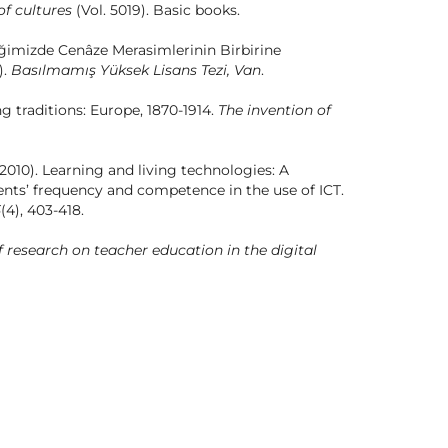
of cultures
(Vol. 5019). Basic books.
eğimizde Cenâze Merasimlerinin Birbirine
).
Basılmamış Yüksek Lisans Tezi, Van
.
 traditions: Europe, 1870-1914.
The invention of
(2010). Learning and living technologies: A
dents’ frequency and competence in the use of ICT.
5
(4), 403-418.
research on teacher education in the digital
generation and digital natives: implications for
Kültüründe Ölüm. Harran Ün.
Ilahiyat Fak. Dergisi,
AD DE ISTINYE
, Kiesler, S., Mukophadhyay, T., & Scherlis, W.