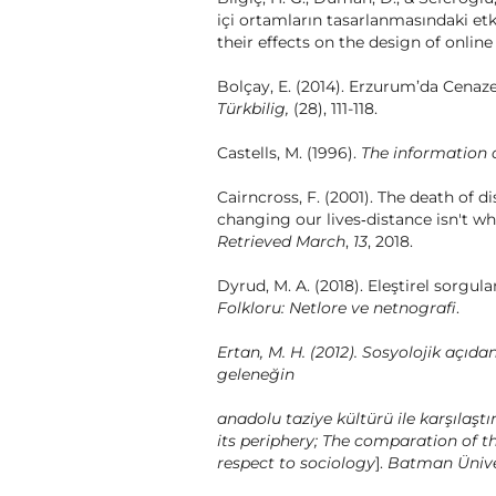
içi ortamların tasarlanmasındaki etki
their effects on the design of onlin
Bolçay, E. (2014). Erzurum’da Cenaze
Türkbilig,
(28), 111-118.
Castells, M. (1996).
The information
Cairncross, F. (2001). The death of
changing our lives‐distance isn't wh
Retrieved March
,
13
, 2018.
Dyrud, M. A. (2018). Eleştirel sorgul
Folkloru:
Netlore ve netnografi
.
Ertan, M. H. (2012). Sosyolojik açıd
geleneğin
anadolu taziye kültürü ile karşılaşt
its periphery; The comparation of t
respect to sociology
].
Batman Ünivers