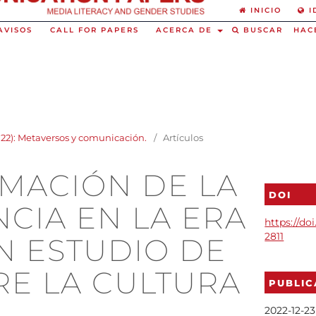
INICIO
I
AVISOS
CALL FOR PAPERS
ACERCA DE
BUSCAR
HAC
2022): Metaversos y comunicación.
/
Artículos
MACIÓN DE LA
DOI
CIA EN LA ERA
https://doi
2811
UN ESTUDIO DE
RE LA CULTURA
PUBLI
2022-12-23