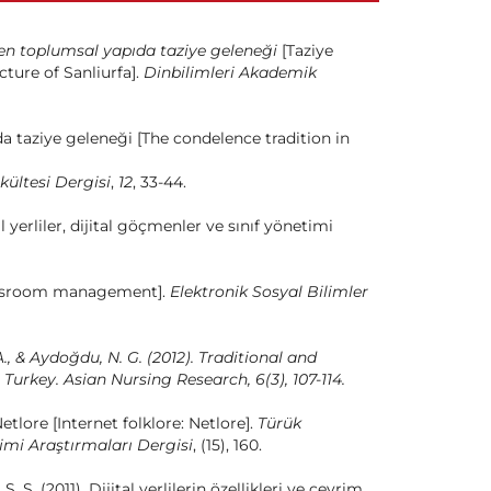
işen toplumsal yapıda taziye geleneği
[Taziye
cture of Sanliurfa].
Dinbilimleri Akademik
ığ’da taziye geleneği [The condelence tradition in
akültesi Dergisi
,
12
, 33-44.
tal yerliler, dijital göçmenler ve sınıf yönetimi
lassroom management].
Elektronik Sosyal Bilimler
 A., & Aydoğdu, N. G. (2012).
Traditional and
Turkey. Asian Nursing Research, 6(3), 107-114.
Netlore [Internet folklore: Netlore].
Türük
imi Araştırmaları Dergisi
, (15), 160.
. S. (2011). Dijital yerlilerin özellikleri ve çevrim