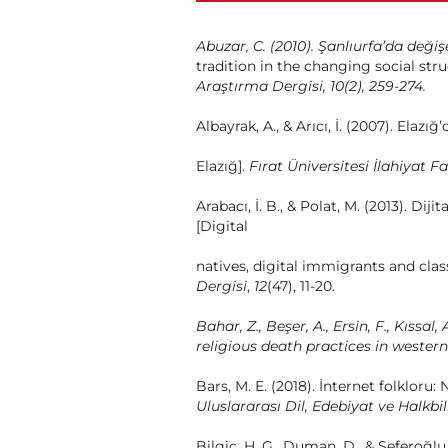
Abuzar, C. (2010). Şanlıurfa’da değ
tradition in the changing social stru
Araştırma Dergisi, 10(2), 259-274.
Albayrak, A., & Arıcı, İ. (2007). Elaz
Elazığ].
Fırat Üniversitesi İlahiyat F
Arabacı, İ. B., & Polat, M. (2013). Diji
[Digital
natives, digital immigrants and c
Dergisi
,
12
(47), 11-20.
Bahar, Z., Beşer, A., Ersin, F., Kıssal,
religious
death practices in western 
Bars, M. E. (2018). İnternet folkloru: 
Uluslararası Dil,
Edebiyat ve Halkbil
Bilgiç, H. G., Duman, D., & Seferoğlu, S