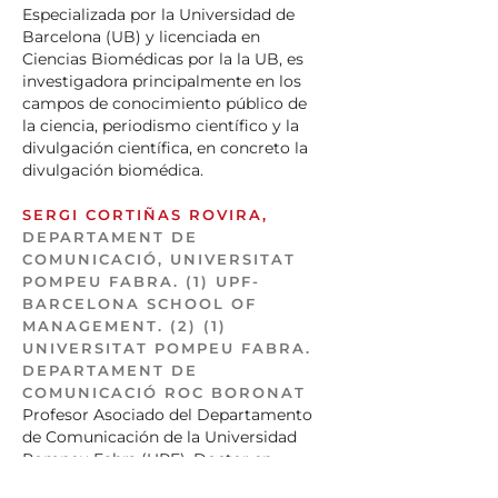
Health Communications, 8, 475-488.
Especializada por la Universidad de
https://doi.org/10.1080/10810730390233299.
Barcelona (UB) y licenciada en
Ciencias Biomédicas por la la UB, es
Kreimer, P., Levin, L., Jensen, P., 2011.
investigadora principalmente en los
Popularization by Argentine
campos de conocimiento público de
researchers: The activities and
la ciencia, periodismo científico y la
motivations of CONICET scientists.
divulgación científica, en concreto la
Public Understanding of Science, 20,
divulgación biomédica.
37-47.
https://doi.org/10.1177/0963662510383924.
SERGI CORTIÑAS ROVIRA,
DEPARTAMENT DE
Kyvik, S., 2005. Popular science
COMUNICACIÓ, UNIVERSITAT
publishing and contributions to public
POMPEU FABRA. (1) UPF-
discourse among university faculty.
BARCELONA SCHOOL OF
Science Communication, 26, 288-311.
MANAGEMENT. (2) (1)
https://doi.org/10.1177/1075547004273022.
UNIVERSITAT POMPEU FABRA.
DEPARTAMENT DE
Marcinkowski, F., Kohring, M., Fürst, S.,
COMUNICACIÓ ROC BORONAT
Friedrichsmeier, A., 2013.
Profesor Asociado del Departamento
Organizational influence on scientists’
de Comunicación de la Universidad
efforts to go public: An empirical
Pompeu Fabra (UPF). Doctor en
investigation. Science
Comunicación Social por la UPF,