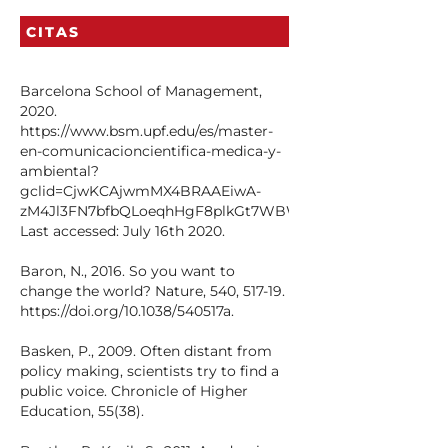
CITAS
Barcelona School of Management,
2020.
https://www.bsm.upf.edu/es/master-
en-comunicacioncientifica-medica-y-
ambiental?
gclid=CjwKCAjwmMX4BRAAEiwA-
zM4Jl3FN7bfbQLoeqhHgF8plkGt7WBWw3b4x0Kpy5o1bbU
Last accessed: July 16th 2020.
Baron, N., 2016. So you want to
change the world? Nature, 540, 517-19.
https://doi.org/10.1038/540517a.
Basken, P., 2009. Often distant from
policy making, scientists try to find a
public voice. Chronicle of Higher
Education, 55(38).