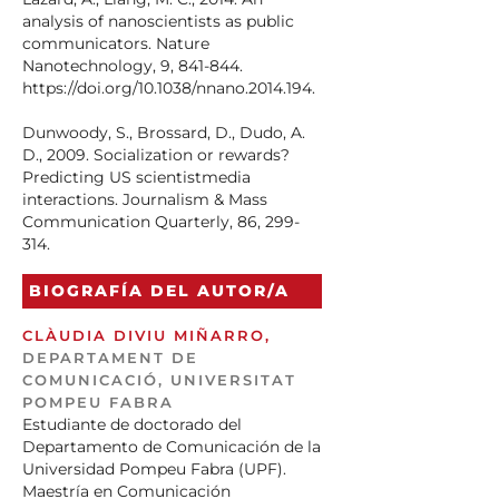
analysis of nanoscientists as public
communicators. Nature
Nanotechnology, 9, 841-844.
https://doi.org/10.1038/nnano.2014.194.
Dunwoody, S., Brossard, D., Dudo, A.
D., 2009. Socialization or rewards?
Predicting US scientistmedia
interactions. Journalism & Mass
Communication Quarterly, 86, 299-
314.
https://doi.org/10.1177/107769900908600203.
BIOGRAFÍA DEL AUTOR/A
Greenwood, M. R. C., Riordan, D. G.,
2001. Civic scientist/civic duty. Science
CLÀUDIA DIVIU MIÑARRO,
Communication, 23, 28-
DEPARTAMENT DE
40.https://doi.org/10.1177/1075547001023001003
COMUNICACIÓ, UNIVERSITAT
POMPEU FABRA
Hoffman-Goetz, L., Shannon, C., &
Estudiante de doctorado del
Clarke, J.N., 2003. Chronic disease
Departamento de Comunicación de la
coverage in Canadian
Universidad Pompeu Fabra (UPF).
aboriginalnewspapers. Journal of
Maestría en Comunicación