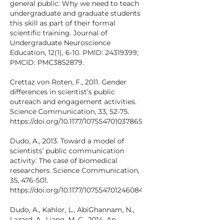
general public: Why we need to teach
undergraduate and graduate students
this skill as part of their formal
scientific training. Journal of
Undergraduate Neuroscience
Education, 12(1), 6-10. PMID: 24319399;
PMCID: PMC3852879.
Crettaz von Roten, F., 2011. Gender
differences in scientist’s public
outreach and engagement activities.
Science Communication, 33, 52-75.
https://doi.org/10.1177/1075547010378658
Dudo, A., 2013. Toward a model of
scientists’ public communication
activity: The case of biomedical
researchers. Science Communication,
35, 476-501.
https://doi.org/10.1177/1075547012460845.
Dudo, A., Kahlor, L., AbiGhannam, N.,
Lazard, A., Liang, M. C., 2014. An