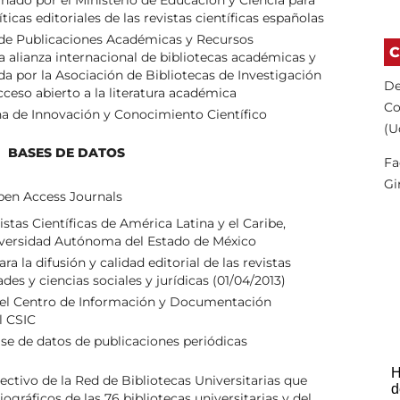
nado por el Ministerio de Educación y Ciencia para
líticas editoriales de las revistas científicas españolas
 de Publicaciones Académicas y Recursos
C
alianza internacional de bibliotecas académicas y
da por la Asociación de Bibliotecas de Investigación
De
ceso abierto a la literatura académica
Co
a de Innovación y Conocimiento Científico
(U
BASES DE DATOS
Fa
Gi
pen Access Journals
stas Científicas de América Latina y el Caribe,
iversidad Autónoma del Estado de México
ra la difusión y calidad editorial de las revistas
s y ciencias sociales y jurídicas (01/04/2013)
del Centro de Información y Documentación
l CSIC
se de datos de publicaciones periódicas
ectivo de la Red de Bibliotecas Universitarias que
iográficos de las 76 bibliotecas universitarias y del