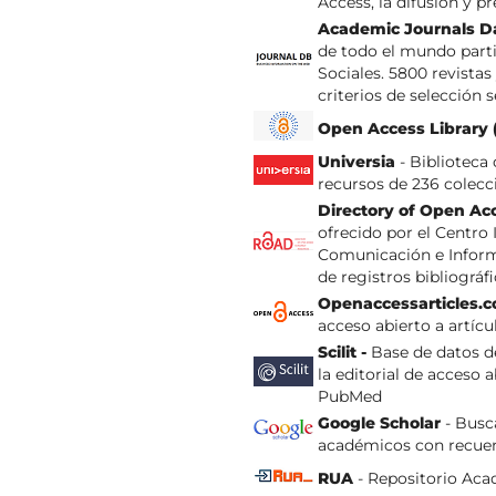
Access, la difusión y p
Academic Journals D
de todo el mundo part
Sociales. 5800 revistas
criterios de selección
Open Access Library 
Universia
- Biblioteca
recursos de 236 colecc
Directory of Open Ac
ofrecido por el Centro 
Comunicación e Inform
de registros bibliográf
Openaccessarticles.
acceso abierto a artícu
Scilit -
Base de datos d
la editorial de acceso 
PubMed
Google Scholar
- Busc
académicos con recuen
RUA
- Repositorio Aca