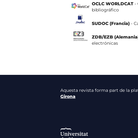
OCLC WORLDCAT
- 
bibliográfico
SUDOC (Francia)
- C
ZDB/EZB (Alemania
electrónicas
Aquesta revista forma part de la p
Girona