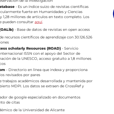
reservación de la investigación
atabase
- Es un índice suizo de revistas científicas
icularmente fuerte en Humanidades y Ciencias
 y 1,28 millones de artículos en texto completo. Los
 se pueden consultar
aquí
.
(OALib)
- Base de datos de revistas en open access
 de recursos científicos de aprendizaje con 30.126.526
iones
cess scholarly Resources (ROAD)
- Servicio
Internacional ISSN con el apoyo del Sector de
ación de la UNESCO, acceso gratuito a 1,8 millones
icos
com
- Directorio en línea que indexa y proporciona
los revisados por pares
e trabajos académicos desarrollada y mantenida por
abierto MDPI. Los datos se extraen de CrossRef y
ador de google especializado en documentos
to de citas
démico de la Universidad de Alicante