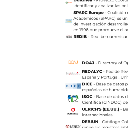
Dulcinea
- Proyecto coordi
identificar y analizar las po
SPARC Europe
- Coalición
Académicos (SPARC) es una 
de investigación desarrolla
en 1998 que promueve el ac
REDIB
- Red Iberoamerican
DOAJ
- Directory of O
REDALYC
- Red de Revi
España y Portugal. Un
DICE
- Base de datos pa
españolas de humanidade
ISOC
- Base de datos 
Científica (CINDOC) de
ULRICH'S (EE.UU.)
- Ba
internacionales
REBIUN
- Catálogo Col
reúne los registros bibl