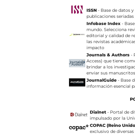
ISSN
- Base de datos y
publicaciones seriadas 
Infobase Index
- Base
mundo. Selecciona revis
editorial y calidad de 
las revistas académica
impacto
Journals & Authors
- 
Access) que tiene como 
brindar a los investig
enviar sus manuscrito
JournalGuide
- Base d
información esencial pa
P
Dialnet
- Portal de d
impulsado por la Univ
COPAC (Reino Unido
exclusivo de diversas