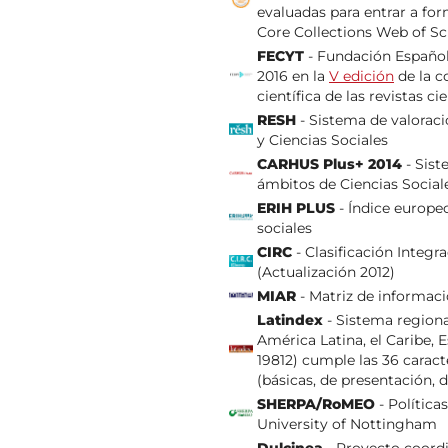
evaluadas para entrar a fo
Core Collections Web of Sc
FECYT
- Fundación Española
2016 en la
V edición
de la c
científica de las revistas ci
RESH
- Sistema de valorac
y Ciencias Sociales
CARHUS Plus+ 2014
- Sist
ámbitos de Ciencias Socia
ERIH PLUS
- Índice europeo
sociales
CIRC
- Clasificación Integr
(Actualización 2012)
MIAR
- Matriz de informaci
Latindex
- Sistema regional
América Latina, el Caribe, E
19812) cumple las 36 caract
(básicas, de presentación, d
SHERPA/RoMEO
- Política
University of Nottingham