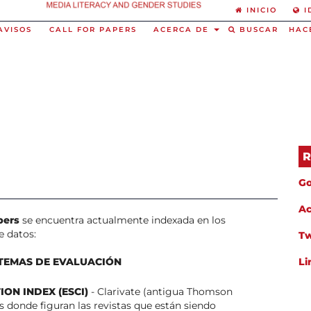
INICIO
I
AVISOS
CALL FOR PAPERS
ACERCA DE
BUSCAR
HAC
R
Go
A
pers
se encuentra actualmente indexada en los
e datos:
Tw
STEMAS DE EVALUACIÓN
Li
ON INDEX (ESCI)
- Clarivate (antigua Thomson
s donde figuran las revistas que están siendo