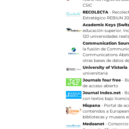
CSIC
RECOLECTA
- Recolect
Estratégico REBIUN 20
Academic Keys (Swit
educación superior. In
120 universidades rea
Communication Sour
la fusión de Communi
Communications Abstrac
otras bases de datos 
University of Victoria
universitaria
Journals four free
- Ba
de acceso abierto
Journal Index.net
- Ba
con textos bajo licenc
Hispana
- Portal de ac
contenidos a Europeana,
bibliotecas y museos 
Medoanet
- Consorcio