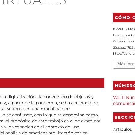
CÓMO C
RIOS-LLAMAS, 
la continuidad
Communicatio
Studies.
,
11
(23)
https://doi.or
Más form
NÚMER
a la digitalización –la conversión de objetos y
Vol. 11 Nú
 y, a partir de la pandemia, se ha acelerado de
comunicac
ital se torna en una modalidad de
ra, o se confunde, con lo que se denomina como
SECCIÓ
ca, el propósito de este trabajo es el de examinar
os y los espacios en el contexto de una
Artículos
el análisis de prácticas arquitectónicas en