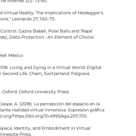
e Internet 2(1): 73-90.
 Virtual Reality: The Implications of Heidegger’s
ns.” Leonardo 27, 1:65–73.
f Control. Gazira Babeli, Pose Balls and ‘Rape’
eds),
Data Protection : An Element of Choice
.
oket México
018. Living and Dying in a Virtual World: Digital
n Second Life. Cham, Switzerland: Palgrave
. Oxford: Oxford University Press
& Jaspe, A. (2018). La percepción del espacio en la
iante realidad virtual inmersiva. Expresion gráfica
oi.org/https://doi.org/10.4995/ega.2011.1110.
: Space, Identity, and Embodiment in Virtual
Minnesota Press.