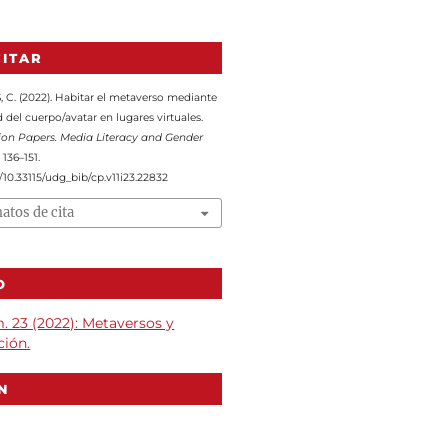
ITAR
C. (2022). Habitar el metaverso mediante
 del cuerpo/avatar en lugares virtuales.
n Papers. Media Literacy and Gender
, 136–151.
g/10.33115/udg_bib/cp.v11i23.22832
atos de cita
O
m. 23 (2022): Metaversos y
ión.
N