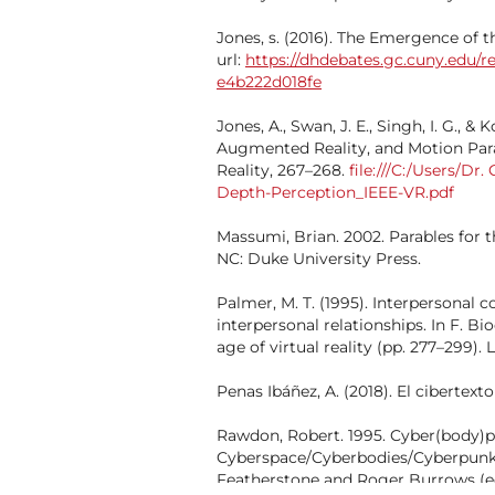
Jones, s. (2016). The Emergence of 
url:
https://dhdebates.gc.cuny.edu/r
e4b222d018fe
Jones, A., Swan, J. E., Singh, I. G., & 
Augmented Reality, and Motion Para
Reality, 267–268.
file:///C:/Users/D
Depth-Perception_IEEE-VR.pdf
Massumi, Brian. 2002. Parables for 
NC: Duke University Press.
Palmer, M. T. (1995). Interpersonal 
interpersonal relationships. In F. B
age of virtual reality (pp. 277–299)
Penas Ibáñez, A. (2018). El cibertexto
Rawdon, Robert. 1995. Cyber(body)p
Cyberspace/Cyberbodies/Cyberpunk:
Featherstone and Roger Burrows (ed