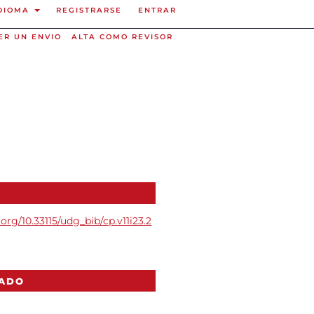
DIOMA
REGISTRARSE
ENTRAR
ER UN ENVIO
ALTA COMO REVISOR
.org/10.33115/udg_bib/cp.v11i23.2
CADO