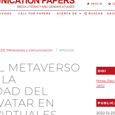
INICIO
I
AVISOS
CALL FOR PAPERS
ACERCA DE
BUSCAR
HAC
2022): Metaversos y comunicación.
/
Artículos
EL METAVERSO
DOI
 LA
https://doi
2832
DAD DEL
VATAR EN
PUBLI
IRTUALES
2022-12-23