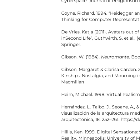
Cyberspace. Journal of Religionson th
Coyne, Richard. 1994. “Heidegger and
Thinking for Computer Representatio
De Vries, Katja (2011). Avatars out o
inSecond Life”, Guthwirth, S. et al., (
Springer.
Gibson, W. (1984).
Neuromante
. Bo
Gibson, Margaret & Clarisa Carden. 2
Kinships, Nostalgia, and Mourning i
Macmillan
Heim, Michael. 1998. Virtual Realism
Hernández, L., Taibo, J., Seoane, A., 
visualización de la arquitectura med
arquitectónica, 18, 252–261. https://d
Hillis, Ken. 1999. Digital Sensations
Reality. Minneapolis: University of 