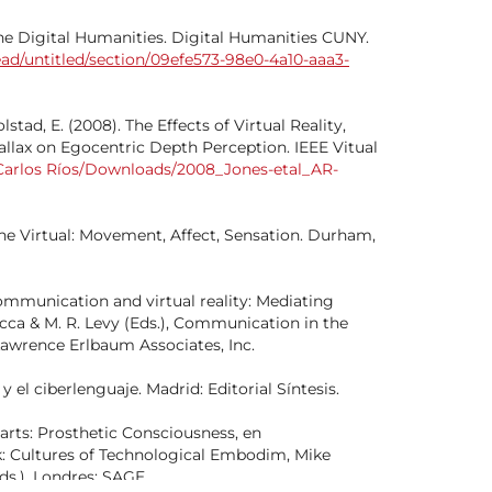
the Digital Humanities. Digital Humanities CUNY.
ead/untitled/section/09efe573-98e0-4a10-aaa3-
Kolstad, E. (2008). The Effects of Virtual Reality,
llax on Egocentric Depth Perception. IEEE Vitual
r. Carlos Ríos/Downloads/2008_Jones-etal_AR-
the Virtual: Movement, Affect, Sensation. Durham,
communication and virtual reality: Mediating
iocca & M. R. Levy (Eds.), Communication in the
. Lawrence Erlbaum Associates, Inc.
 y el ciberlenguaje. Madrid: Editorial Síntesis.
arts: Prosthetic Consciousness, en
 Cultures of Technological Embodim, Mike
s.). Londres: SAGE.