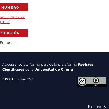
NÚMERO
Vol. 11 Núm. 22
(2022)
SECCIÓN
Editorial
Aquesta revista forma part de la plataforma
Revistes
Científiques
de la
Universitat de Girona
EISSN:
2014-6752