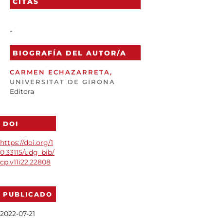
CITAS
-
BIOGRAFÍA DEL AUTOR/A
CARMEN ECHAZARRETA,
UNIVERSITAT DE GIRONA
Editora
DOI
https://doi.org/1
0.33115/udg_bib/
cp.v11i22.22808
PUBLICADO
2022-07-21