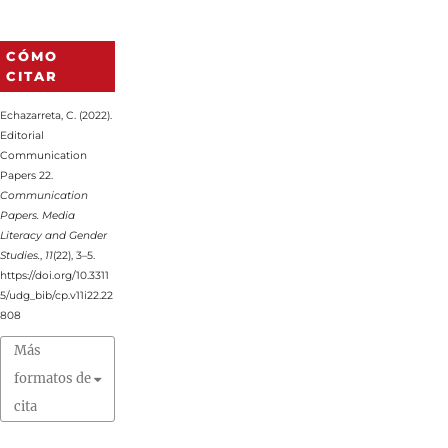
CÓMO
CITAR
Echazarreta, C. (2022).
Editorial
Communication
Papers 22.
Communication
Papers. Media
Literacy and Gender
Studies.
,
11
(22), 3–5.
https://doi.org/10.3311
5/udg_bib/cp.v11i22.22
808
Más
formatos de
cita