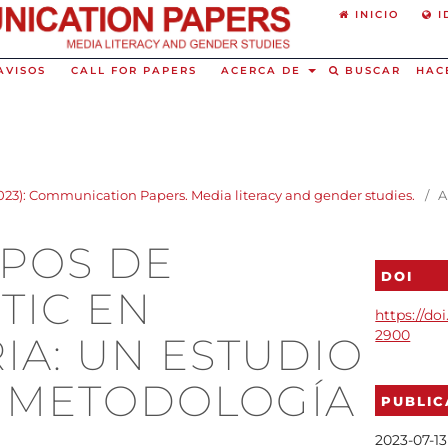
INICIO
I
AVISOS
CALL FOR PAPERS
ACERCA DE
BUSCAR
HAC
2023): Communication Papers. Media literacy and gender studies.
/
A
IPOS DE
DOI
TIC EN
https://do
2900
A: UN ESTUDIO
 METODOLOGÍA
PUBLI
2023-07-13