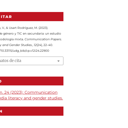
ITAR
, V., & Usart Rodríguez, M. (2023).
de género y TIC en secundaria: un estudio
odología mixta.
Communication Papers.
y and Gender Studies.
,
12
(24), 22–40.
g/10.33115/udg_bib/cp.v12i24.22900
atos de cita
O
úm. 24 (2023): Communication
dia literacy and gender studies.
N