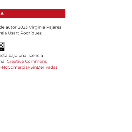
IA
e autor 2023 Virginia Pajares
reia Usart Rodríguez
está bajo una licencia
onal
Creative Commons
n-NoComercial-SinDerivadas