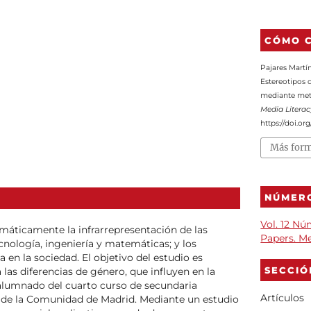
CÓMO C
Pajares Martín
Estereotipos 
mediante met
Media Literac
https://doi.or
Más form
NÚMER
Vol. 12 N
emáticamente la infrarrepresentación de las
Papers. Me
cnología, ingeniería y matemáticas; y los
 en la sociedad. El objetivo del estudio es
SECCIÓ
a las diferencias de género, que influyen en la
 alumnado del cuarto curso de secundaria
Artículos
 de la Comunidad de Madrid. Mediante un estudio