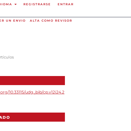
DIOMA
REGISTRARSE
ENTRAR
ER UN ENVIO
ALTA COMO REVISOR
rtículos
i.org/10.33115/udg_bib/cp.v12i24.2
CADO