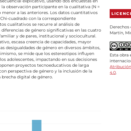
secuencial explicativo, usando dos encuestas en
y la observación participante en la cualitativa (N =
 menor a las anteriores. Los datos cuantitativos
LICENC
 Chi-cuadrado con la correspondiente
tos cualitativos se recurre al análisis de
Derechos d
diferencias de género significativas en las cuatro
Martín, Mi
amiliar y de pares, institucional y sociocultural.
tivo, escasa creencia de capacidades, mayor
 las desigualdades de género en diversos ámbitos,
mismo, se mide que los estereotipos influyen
Esta obra 
 los adolescentes, impactando en sus decisiones
internaci
roponen proyectos tecnoeducativos de larga
Atribució
on perspectiva de género y la inclusión de la
4.0
.
 brecha digital de género.