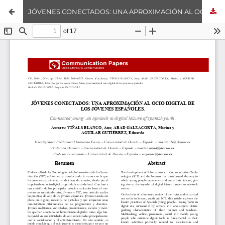
JÓVENES CONECTADOS: UNA APROXIMACIÓN AL OCIO DIGITAL DE LOS JÓVENES ESPAÑOLES