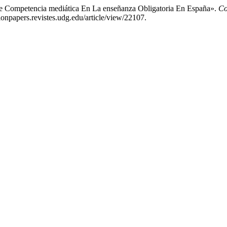
De Competencia mediática En La enseñanza Obligatoria En España».
Co
onpapers.revistes.udg.edu/article/view/22107.