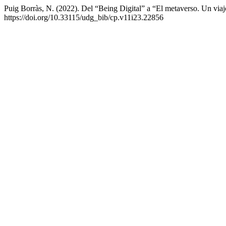
Puig Borràs, N. (2022). Del “Being Digital” a “El metaverso. Un viaje 
https://doi.org/10.33115/udg_bib/cp.v11i23.22856