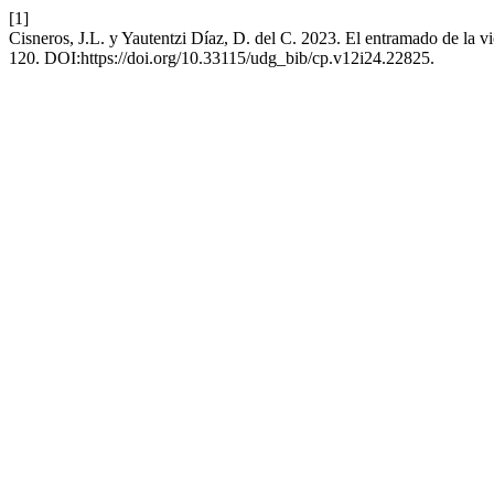
[1]
Cisneros, J.L. y Yautentzi Díaz, D. del C. 2023. El entramado de la vio
120. DOI:https://doi.org/10.33115/udg_bib/cp.v12i24.22825.